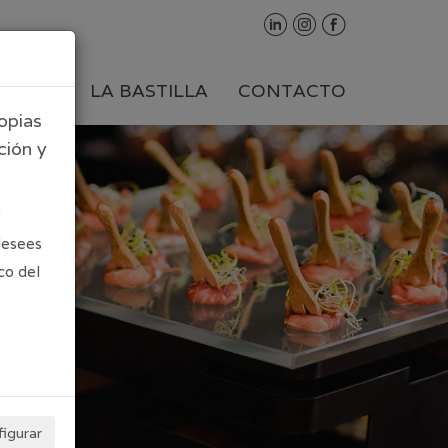
VICIOS
LA BASTILLA
CONTACTO
ropias
ción y
desees
co del
igurar