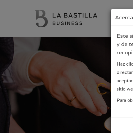
Pasar al contenido principal
Acerca 
Este s
y de t
recopi
Haz cli
directa
aceptar
sitio we
Para ob